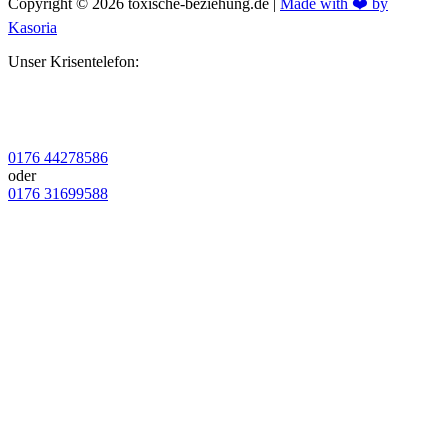
Copyright © 2026 toxische-beziehung.de |
Made with ❤️ by
Kasoria
Unser Krisentelefon:
0176 44278586
oder
0176 31699588