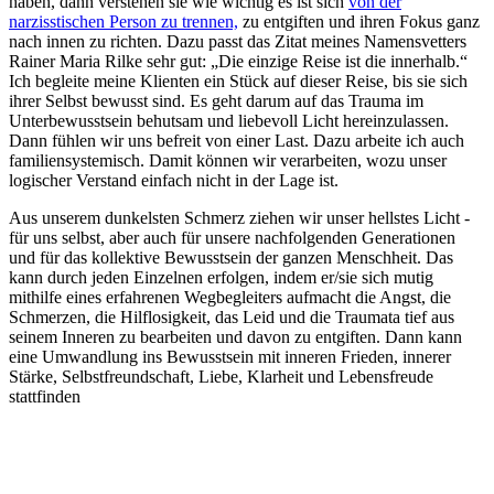
haben, dann verstehen sie wie wichtig es ist sich
von der
narzisstischen Person zu trennen,
zu entgiften und ihren Fokus ganz
nach innen zu richten. Dazu passt das Zitat meines Namensvetters
Rainer Maria Rilke sehr gut: „Die einzige Reise ist die innerhalb.“
Ich begleite meine Klienten ein Stück auf dieser Reise, bis sie sich
ihrer Selbst bewusst sind. Es geht darum auf das Trauma im
Unterbewusstsein behutsam und liebevoll Licht hereinzulassen.
Dann fühlen wir uns befreit von einer Last. Dazu arbeite ich auch
familiensystemisch. Damit können wir verarbeiten, wozu unser
logischer Verstand einfach nicht in der Lage ist.
Aus unserem dunkelsten Schmerz ziehen wir unser hellstes Licht -
für uns selbst, aber auch für unsere nachfolgenden Generationen
und für das kollektive Bewusstsein der ganzen Menschheit. Das
kann durch jeden Einzelnen erfolgen, indem er/sie sich mutig
mithilfe eines erfahrenen Wegbegleiters aufmacht die Angst, die
Schmerzen, die Hilflosigkeit, das Leid und die Traumata tief aus
seinem Inneren zu bearbeiten und davon zu entgiften. Dann kann
eine Umwandlung ins Bewusstsein mit inneren Frieden, innerer
Stärke, Selbstfreundschaft, Liebe, Klarheit und Lebensfreude
stattfinden