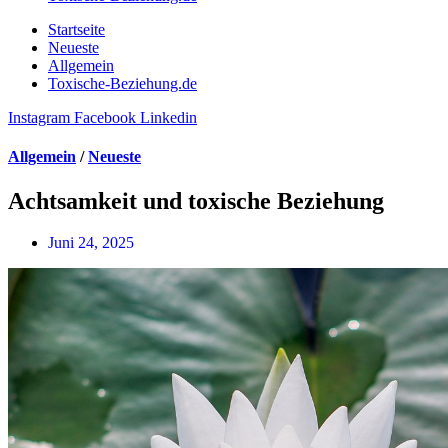
Startseite
Neueste
Allgemein
Toxische-Beziehung.de
Instagram
Facebook
Linkedin
Allgemein
/
Neueste
Achtsamkeit und toxische Beziehung
Juni 24, 2025