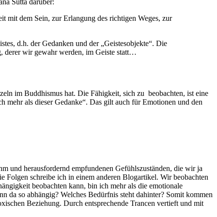
ana Sutta darüber:
t mit dem Sein, zur Erlangung des richtigen Weges, zur
stes, d.h. der Gedanken und der „Geistesobjekte“. Die
, derer wir gewahr werden, im Geiste statt…
zeln im Buddhismus hat. Die Fähigkeit, sich zu beobachten, ist eine
ch mehr als dieser Gedanke“. Das gilt auch für Emotionen und den
nehm und herausfordernd empfundenen Gefühlszuständen, die wir ja
e Folgen schreibe ich in einem anderen Blogartikel. Wir beobachten
ängigkeit beobachten kann, bin ich mehr als die emotionale
denn da so abhängig? Welches Bedürfnis steht dahinter? Somit kommen
toxischen Beziehung. Durch entsprechende Trancen vertieft und mit