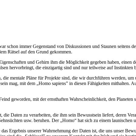
ar schon immer Gegenstand von Diskussionen und Staunen seitens de
t dem Rätsel auf den Grund gekommen.
he Eigenschaften und Gehirn ihm die Möglichkeit gegeben haben, einen 
 hervorbringt, die einzigartig sind und nur teilweise auf Instinkten 
en, die mentale Pläne für Projekte sind, die wir durchführen werden, um
 auch sein mag, mit dem „Homo sapiens” in diesen Fähigkeiten mithalten
 Feind geworden, mit der ernsthaften Wahrscheinlichkeit, den Planeten 
, die Daten zu verarbeiten, die ihm sein Bewusstsein liefert, deren Ve
n, Sehnsüchten usw. beruhen. Der „Homo“ hat sich zu einem launischen u
 das Ergebnis unserer Wahrnehmung der Daten ist, die uns unser Bewusst