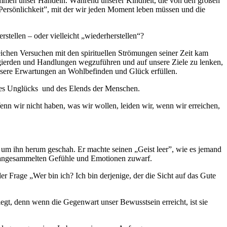
timmen unser Handeln. Während unserer Kindheit, die von den großen
Persönlichkeit”, mit der wir jeden Moment leben müssen und die
stellen – oder vielleicht „wiederherstellen“?
eichen Versuchen mit den spirituellen Strömungen seiner Zeit kam
Begierden und Handlungen wegzuführen und auf unsere Ziele zu lenken,
unsere Erwartungen an Wohlbefinden und Glück erfüllen.
nt des Unglücks und des Elends der Menschen.
Wenn wir nicht haben, was wir wollen, leiden wir, wenn wir erreichen,
s um ihn herum geschah. Er machte seinen „Geist leer”, wie es jemand
hre angesammelten Gefühle und Emotionen zuwarf.
er Frage „Wer bin ich? Ich bin derjenige, der die Sicht auf das Gute
gt, denn wenn die Gegenwart unser Bewusstsein erreicht, ist sie