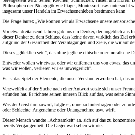
bereitgestellt wird: Sehen, Riechen, Schmecken, Tasten und Hören. 
Philosophen der Pädagogik wie Piaget, Montessori usw. untersucht wu
insgesamt unser Handeln im Erwachsenenleben bestimmen kann.
Die Frage lautet: „Wie können wir als Erwachsene unsere sensorische 
Vor etwa dreitausend Jahren gab uns ein Denker, der angeblich aus In
dieser Denker zu dem Schluss, dass keine davon wirklich das Ziel er
aufgrund der Gesamtheit der Veranlagungen und Ziele, die wir auf de
Dieses „glücklich sein”, das ohne jegliche ethische oder moralische D
Entweder wollen wir etwas, oder wir entfernen uns von etwas, das uns 
was wir wollen, verlieren wir es unweigerlich”.
Es ist das Spiel der Elemente, die unser Verstand erworben hat, das un
Verzweifelt auf der Suche nach einer Antwort setzte sich unser Freun
erfunden hat. Er richtete seinen inneren Blick auf das, was seine S
Was der Geist ihm zuwarf, folgte er, ohne zu hinterfragen oder zu urt
oder Schlechte, Angenehme oder Unangenehme usw. wirft.
Dieser Mensch wandte „Achtsamkeit“ an, sich auf das zu konzentriere
bereits Vergangenheit. Die Gegenwart sehen wir nie.