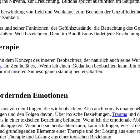
ns Nirvana, zur Erleuchtung. Buddha spricht ausführlich im Satipatth
r Überwindung von Leid und Wehklage, zum Beenden der Unzufriedenhei
htsamkeit.
s und seiner Funktionen, der Gefühlszustände, die Betrachtung des Gei
s äußere Welt bezeichnen. Denn im Buddhismus findet jede Erscheinung
erapie
mit dem Konzept des inneren Beobachters, der natürlich auch seine Wur
g
. Im Zen heißt es, „Wenn ich einen Gedanken beobachten kann, bin i
ir mit unseren Sinnesorganen ständig neu erschaffen.
ordernden Emotionen
iert uns von den Dingen, die wir beobachten. Also auch von als unange
ungen und den Folgen davon. Über toxische Beziehungen,
Trauma
und di
s in einer toxischen Beziehung befinden. Wenn ich die emotionale Abh
bhängigkeit. Wenn ich sie beobachten kann, kann ich fragen, wer ist 
sind grundlegenden Elemente einer Therapie und der Lösung aus einer 
ei der Therapie und Lösung aus einer toxischen Beziehung.