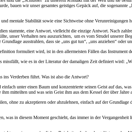
Dies sind die „Schlüssel” zu unserem Kontakt mit der Welt und sie bes
rde, bauen wir unser gesamtes geistiges Gepäck auf, die sogenannte „
und mentale Stabilität sowie eine Sichtweise ohne Verunreinigungen her
dien stammte, eine Antwort, vielleicht die einzige Antwort. Nach zahlr
füllte, unser Verhalten neu auszurichten, um es vom Strudel unserer 
r Grundlage ausstrahlen, dass sie „uns gut tun“, „uns anziehen“ oder 
efinition formuliert wird, ist in den allermeisten Fällen das Instrume
missfällt, wie es in der Literatur der damaligen Zeit definiert wird: „
s ins Verderben führt. Was ist also die Antwort?
d einfach unter einen Baum und konzentrierte seinen Geist auf das, wa
inne ihm mitteilten und was sein Geist ihm aus dem Kessel der über Ja
eilen, ohne zu akzeptieren oder abzulehnen, einfach auf der Grundlage d
n, was in diesem Moment geschieht, das immer in der Vergangenheit lie