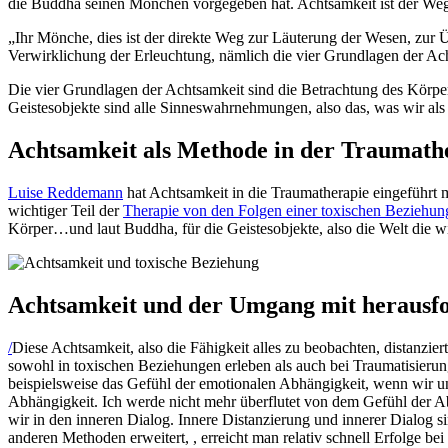
die Buddha seinen Mönchen vorgegeben hat. Achtsamkeit ist der Weg i
„Ihr Mönche, dies ist der direkte Weg zur Läuterung der Wesen, zu
Verwirklichung der Erleuchtung, nämlich die vier Grundlagen der Ac
Die vier Grundlagen der Achtsamkeit sind die Betrachtung des Körper
Geistesobjekte sind alle Sinneswahrnehmungen, also das, was wir al
Achtsamkeit als Methode in der Traumath
Luise Reddemann
hat Achtsamkeit in die Traumatherapie eingeführt 
wichtiger Teil der
Therapie von den Folgen einer toxischen Beziehun
Körper…und laut Buddha, für die Geistesobjekte, also die Welt die w
Achtsamkeit und der Umgang mit herausf
/
Diese Achtsamkeit, also die Fähigkeit alles zu beobachten, distanz
sowohl in toxischen Beziehungen erleben als auch bei Traumatisier
beispielsweise das Gefühl der emotionalen Abhängigkeit, wenn wir un
Abhängigkeit. Ich werde nicht mehr überflutet von dem Gefühl der A
wir in den inneren Dialog. Innere Distanzierung und innerer Dialog 
anderen Methoden erweitert, , erreicht man relativ schnell Erfolge b