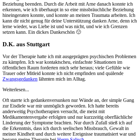
Beziehung beenden. Durch die Arbeit mit Arne danach konnte ich
erkennen, wie ich überhaupt in so eine missbräuchliche Beziehung
hineingeraten konnte, und konnte an meinen Traumata arbeiten. Ich
kann dir nicht genug für deine Unterstützung danken Arne, denn ich
lerne wieder, was Liebe ist und was nicht, und wie ich Grenzen
setzen kann. Ein dickes Dankeschön 🙂
D.K. aus Stuttgart
Vor der Therapie hatte ich mit ausgeprägten psychischen Problemen
zu kämpfen. Ich war kontaktscheu, einfachste Situationen im
öffentlichen Raum forderten mich sehr heraus; viele Gefühle wie
Trauer oder Mitleid konnte ich nicht empfinden und quälende
Zwangsgedanken
lähmten mich im Alltag.
Weiterlesen...
Oft starrte ich gedankenversunken nur Wände an, der simple Gang
zur Eisdiele war mir unmöglich geworden. Ich hatte bereits
anderweitig Psychotherapien versucht, die meist mit
Medikamentenvergabe erfolgten und nur kurzzeitig oberflächliche
Linderung der Symptome brachten. Nur durch Zufall stieß ich auf
die Erkenntnis, dass ich durch seelischen Missbrauch, Gewalt in
meiner Kindheit und durch weitere Ereignisse traumatisiert war und
begann meine Therapie bei
Herrn Salisch
.