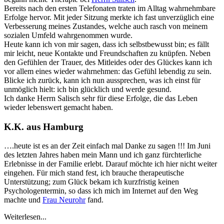
Bereits nach den ersten Telefonaten traten im Alltag wahrnehmbare
Erfolge hervor. Mit jeder Sitzung merkte ich fast unverzüglich eine
Verbesserung meines Zustandes, welche auch rasch von meinem
sozialen Umfeld wahrgenommen wurde.
Heute kann ich von mir sagen, dass ich selbstbewusst bin; es fällt
mir leicht, neue Kontakte und Freundschaften zu knüpfen. Neben
den Gefühlen der Trauer, des Mitleides oder des Glückes kann ich
vor allem eines wieder wahrnehmen: das Gefühl lebendig zu sein.
Blicke ich zurück, kann ich nun aussprechen, was ich einst für
unmöglich hielt: ich bin glücklich und werde gesund.
Ich danke Herrn Salisch sehr für diese Erfolge, die das Leben
wieder lebenswert gemacht haben.
K.K. aus Hamburg
….heute ist es an der Zeit einfach mal Danke zu sagen !!! Im Juni
des letzten Jahres haben mein Mann und ich ganz fürchterliche
Erlebnisse in der Familie erlebt. Darauf möchte ich hier nicht weiter
eingehen. Für mich stand fest, ich brauche therapeutische
Unterstützung; zum Glück bekam ich kurzfristig keinen
Psychologentermin, so dass ich mich im Internet auf den Weg
machte und
Frau Neurohr
fand.
Weiterlesen...