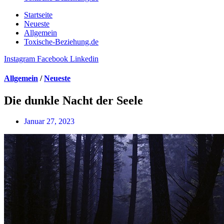
Startseite
Neueste
Allgemein
Toxische-Beziehung.de
Instagram
Facebook
Linkedin
Allgemein
/
Neueste
Die dunkle Nacht der Seele
Januar 27, 2023