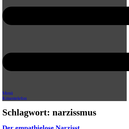
Menü
Krisentelefon
Schlagwort:
narzissmus
Der empathielose Narzisst